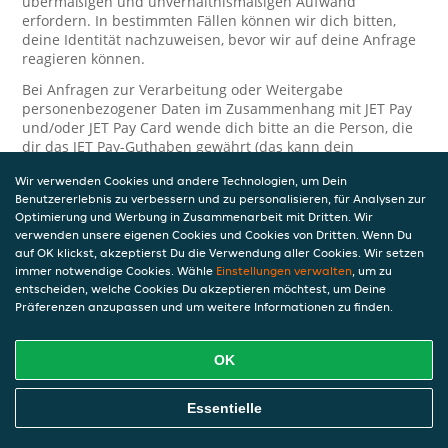
übermäßigen und unverhältnismäßigen Aufwand
erfordern. In bestimmten Fällen können wir dich bitten,
deine Identität nachzuweisen, bevor wir auf deine Anfrage
reagieren können.
Bei Anfragen zur Verarbeitung oder Weitergabe
personenbezogener Daten im Zusammenhang mit JET Pay
und/oder JET Pay Card wende dich bitte an die Person, die
dir das JET Pay-Guthaben gewährt (das kann dein
Arbeitgeber, Geschäftspartner usw. sein). Dies ist
Wir verwenden Cookies und andere Technologien, um Dein
erforderlich, da JET und die Person, die dir das Guthaben
Benutzererlebnis zu verbessern und zu personalisieren, für Analysen zur
gewährt, eine separate Verantwortung für die Verarbeitung
Optimierung und Werbung in Zusammenarbeit mit Dritten. Wir
und den Schutz deiner personenbezogenen Daten haben.
verwenden unsere eigenen Cookies und Cookies von Dritten. Wenn Du
Solltest du weitere Fragen oder Beschwerden in Bezug auf
auf OK klickst, akzeptierst Du die Verwendung aller Cookies. Wir setzen
immer notwendige Cookies. Wähle
die Verarbeitung deiner personenbezogenen Daten haben,
Einstellungen verwalten
, um zu
entscheiden, welche Cookies Du akzeptieren möchtest, um Deine
kontaktieren wir dich gerne. Wir würden uns auch über
Präferenzen anzupassen und um weitere Informationen zu finden.
Tipps oder Vorschläge zur Verbesserung unserer Erklärung
freuen.
OK
Sicherheit
JET nimmt den Schutz personenbezogener Daten sehr ernst
Essentielle
und daher ergreifen wir angemessene Maßnahmen, um
deine personenbezogenen Daten vor Missbrauch, Verlust,